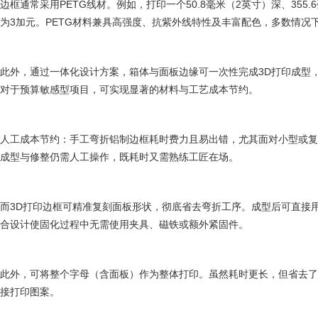
边框通常采用PETG线材。例如，打印一个50.8毫米（2英寸）深、355
为3加元。PETG材料兼具高强度、抗紫外线特性及丰富配色，多数情况
此外，通过一体化设计方案，箱体与面板边缘可一次性完成3D打印成型
对于预算敏感型项目，可实现显著的材料与工艺成本节约。
人工成本节约：手工弯折铝制边框耗时费力且易出错，尤其面对小型或
成型与修整仍需人工操作，既耗时又需熟练工匠在场。
而3D打印边框可精准复刻面板形状，彻底省去弯折工序。成型后可直接
合设计使固化过程中无需使用夹具、磁铁或额外紧固件。
此外，可将整个字母（含面板）作为整体打印。虽然耗时更长，但省去
接打印图案。