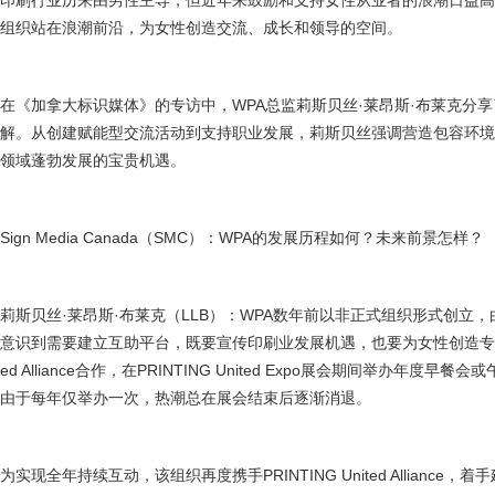
印刷行业历来由男性主导，但近年来鼓励和支持女性从业者的浪潮日益高涨
组织站在浪潮前沿，为女性创造交流、成长和领导的空间。
在《加拿大标识媒体》的专访中，WPA总监莉斯贝丝·莱昂斯·布莱克分
解。从创建赋能型交流活动到支持职业发展，莉斯贝丝强调营造包容环
领域蓬勃发展的宝贵机遇。
Sign Media Canada（SMC）：WPA的发展历程如何？未来前景怎样？
莉斯贝丝·莱昂斯·布莱克（LLB）：WPA数年前以非正式组织形式创立
意识到需要建立互助平台，既要宣传印刷业发展机遇，也要为女性创造专业成长空
ed Alliance合作，在PRINTING United Expo展会期间举办年
由于每年仅举办一次，热潮总在展会结束后逐渐消退。
为实现全年持续互动，该组织再度携手PRINTING United Allianc